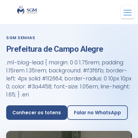
SGM SENHAS
Prefeitura de Campo Alegre
.m1-blog-lead { margin: 0 0 1.75rem; padding:
1.15rem 1.35rem; background: #f3f6fb; border-
left: 4px solid #112664; border-radius: 0 10px 10px
0; color: #3a4458; font-size: 1.05em; line-height:
1.65; } .en
Conhecer os totens
Falar no WhatsApp