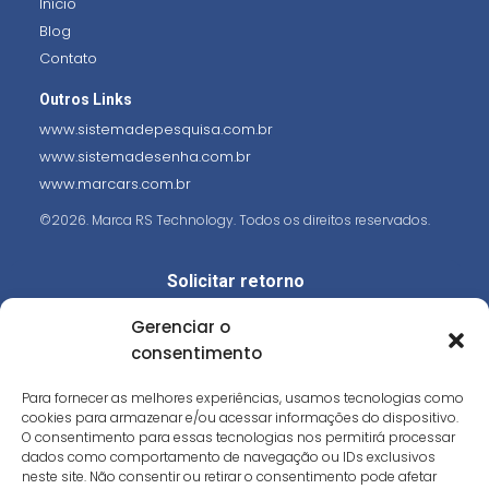
Início
Blog
Contato
Outros Links
www.sistemadepesquisa.com.br
www.sistemadesenha.com.br
www.marcars.com.br
©2026. Marca RS Technology. Todos os direitos reservados.
Solicitar retorno
Nome (Obrigatório)
Gerenciar o
consentimento
Email (Obrigatório)
Para fornecer as melhores experiências, usamos tecnologias como
cookies para armazenar e/ou acessar informações do dispositivo.
O consentimento para essas tecnologias nos permitirá processar
Telefone (Obrigatório)
dados como comportamento de navegação ou IDs exclusivos
neste site. Não consentir ou retirar o consentimento pode afetar