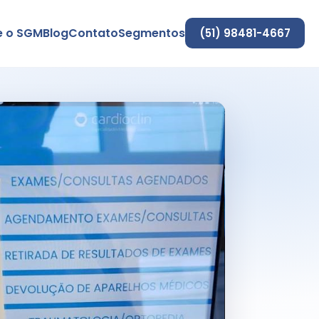
e o SGM
Blog
Contato
Segmentos
(51) 98481-4667