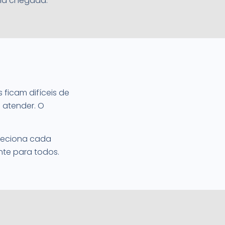
 na chegada.
 ficam difíceis de
 atender. O
ireciona cada
nte para todos.