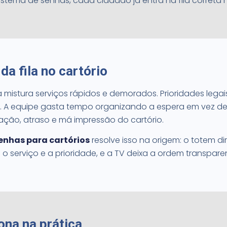
stema de senhas, cada cidadão já entra na fila correta
da fila no cartório
a mistura serviços rápidos e demorados. Prioridades legais
ca. A equipe gasta tempo organizando a espera em vez de
ação, atraso e má impressão do cartório.
enhas para cartórios
resolve isso na origem: o totem d
 serviço e a prioridade, e a TV deixa a ordem transpare
na na prática