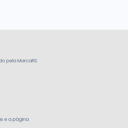
do pela MarcaRS:
o
as
e a página