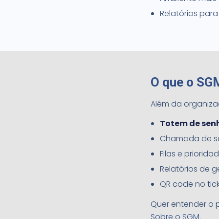
Relatórios par
O que o SG
Além da organiza
Totem de sen
Chamada de sen
Filas e priorid
Relatórios de 
QR code no ti
Quer entender o
Sobre o SGM
.