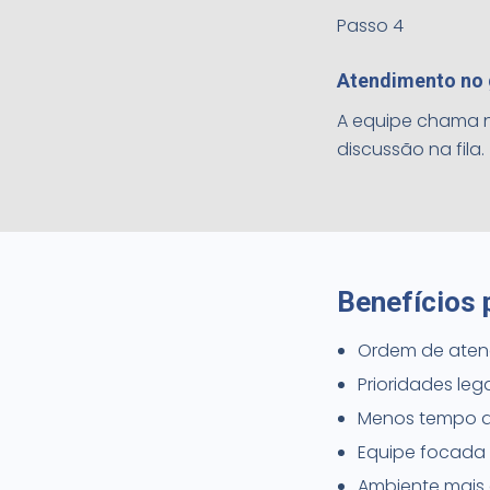
Passo 4
Atendimento no 
A equipe chama n
discussão na fila.
Benefícios 
Ordem de atend
Prioridades le
Menos tempo d
Equipe focada 
Ambiente mais 