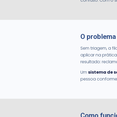
confuso. Com o si
O problema 
Sem triagem, a fil
aplicar na práti
resultado: reclam
Um
sistema de s
pessoa conforme o
Como funcio