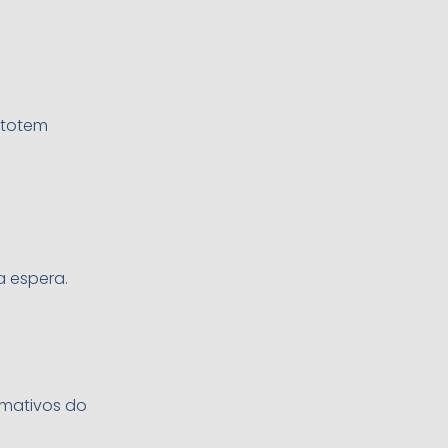
 totem
a espera.
rmativos do